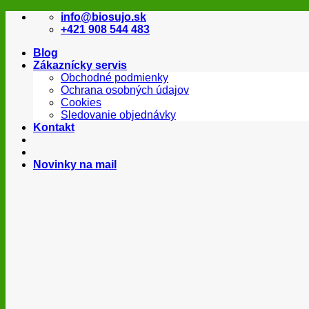
Skip
info@biosujo.sk
to
+421 908 544 483
content
Blog
Zákaznícky servis
Obchodné podmienky
Ochrana osobných údajov
Cookies
Sledovanie objednávky
Kontakt
Novinky na mail