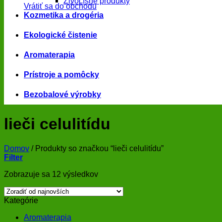
Živočíšne produkty
Vrátiť sa do obchodu
Kozmetika a drogéria
Ekologické čistenie
Aromaterapia
Prístroje a pomôcky
Bezobalové výrobky
lieči celulitídu
Domov
/
Produkty so značkou “lieči celulitídu”
Filter
Zoradené
Zobrazuje sa 12 výsledkov
podľa
najnovších
Kategórie
Aromaterapia