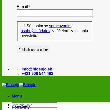
E-mail
*
Súhlasím so
spracovaním
osobných údajov
za účelom zasielania
newslettra.
info@biosujo.sk
+421 908 544 483
Menu
Hľadať:
Potraviny