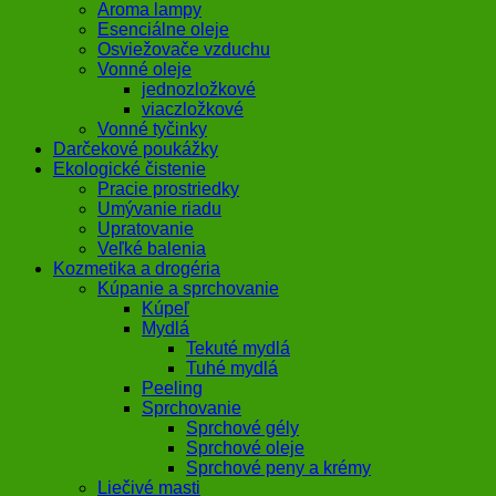
Aroma lampy
Esenciálne oleje
Osviežovače vzduchu
Vonné oleje
jednozložkové
viaczložkové
Vonné tyčinky
Darčekové poukážky
Ekologické čistenie
Pracie prostriedky
Umývanie riadu
Upratovanie
Veľké balenia
Kozmetika a drogéria
Kúpanie a sprchovanie
Kúpeľ
Mydlá
Tekuté mydlá
Tuhé mydlá
Peeling
Sprchovanie
Sprchové gély
Sprchové oleje
Sprchové peny a krémy
Liečivé masti