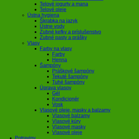
Telové jogurty a mana
Telové oleje
Ústna hygiena
Škrabka na jazyk
Ústne vody
Zubné kefky a príslušenstvo
Zubné pasty a prášky
Vlasy
Farby na vlasy
Farby
Henna
Šampóny
Práškové šampóny
Tekuté šampóny
Tuhé šampóny
Úprava vlasov
Gél
Kondicionér
Vosk
Vlasové oleje, masky a balzamy
Vlasové balzamy
Vlasové kúry
Vlasové masky
Vlasové oleje
Potraviny