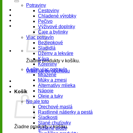
Potraviny
Cestoviny
Chladené výrobky
Pečivo
Výživové doplnky
Čaje a bylinky
Viac potravín
Bezlepkové
Sladidlá
Džemy a lekváre
Káva
Žiadne produkty v košíku.
Koreniny
A ešte viac potravín
Vrátiť sa do obchodu
Mrazené
Múky a zmesi
Alternatívy mlieka
Nápoje
Košík
Oleje a tuky
No ale toto
Orechové maslá
Rastlinné nátierky a pestá
Sladkosti
Slané chuťovky
Žiadne produkty v košíku.
Sušené plody