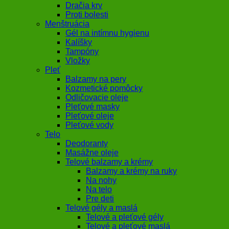
Dračia krv
Proti bolesti
Menštruácia
Gél na intímnu hygienu
Kalíšky
Tampóny
Vložky
Pleť
Balzamy na pery
Kozmetické pomôcky
Odličovacie oleje
Pleťové masky
Pleťové oleje
Pleťové vody
Telo
Deodoranty
Masážne oleje
Telové balzamy a krémy
Balzamy a krémy na ruky
Na nohy
Na telo
Pre deti
Telové gély a maslá
Telové a pleťové gély
Telové a pleťové maslá