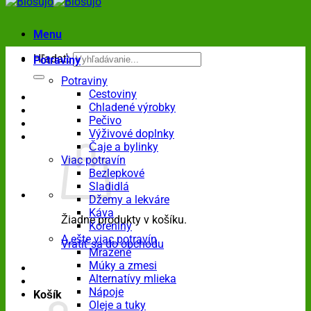
Menu
Hľadať:
Potraviny
Potraviny
Cestoviny
Chladené výrobky
Pečivo
Výživové doplnky
Čaje a bylinky
Viac potravín
Bezlepkové
Sladidlá
Džemy a lekváre
Káva
Žiadne produkty v košíku.
Koreniny
A ešte viac potravín
Vrátiť sa do obchodu
Mrazené
Múky a zmesi
Alternatívy mlieka
Nápoje
Košík
Oleje a tuky