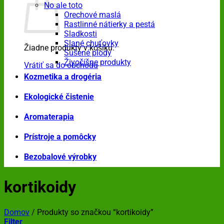
No ale toto
Orechové maslá
Rastlinné nátierky a pestá
Sladkosti
Slané chuťovky
Žiadne produkty v košíku.
Sušené plody
Živočíšne produkty
Vrátiť sa do obchodu
Kozmetika a drogéria
Ekologické čistenie
Aromaterapia
Prístroje a pomôcky
Bezobalové výrobky
kortikoidy
Domov
/
Produkty so značkou “kortikoidy”
Filter