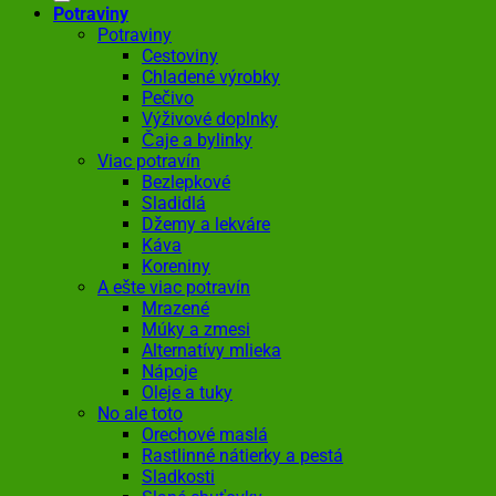
Potraviny
Potraviny
Cestoviny
Chladené výrobky
Pečivo
Výživové doplnky
Čaje a bylinky
Viac potravín
Bezlepkové
Sladidlá
Džemy a lekváre
Káva
Koreniny
A ešte viac potravín
Mrazené
Múky a zmesi
Alternatívy mlieka
Nápoje
Oleje a tuky
No ale toto
Orechové maslá
Rastlinné nátierky a pestá
Sladkosti