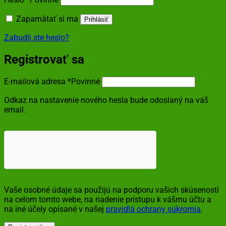
Zapamätať si ma
Prihlásiť
Zabudli ste heslo?
Registrovať sa
E-mailová adresa
*
Povinné
Odkaz na nastavenie nového hesla bude odoslaný na váš
email.
Vaše osobné údaje sa použijú na podporu vašich skúseností
na celom tomto webe, na riadenie prístupu k vášmu účtu a
na iné účely opísané v našej
pravidlá ochrany súkromia
.