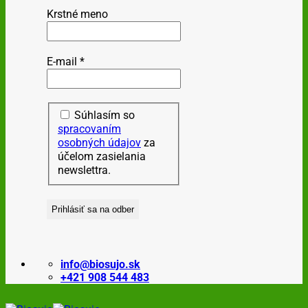
Krstné meno
E-mail
*
Súhlasím so
spracovaním
osobných údajov
za
účelom zasielania
newslettra.
info@biosujo.sk
+421 908 544 483