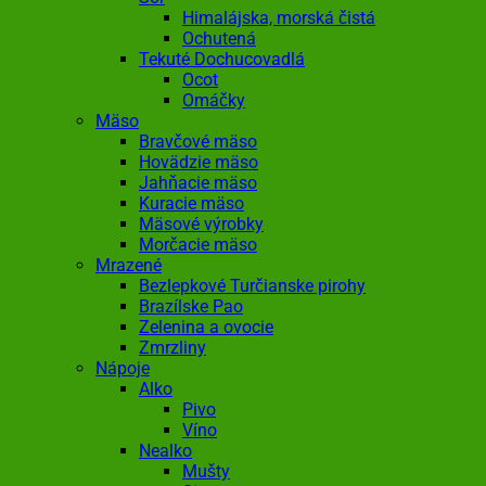
Himalájska, morská čistá
Ochutená
Tekuté Dochucovadlá
Ocot
Omáčky
Mäso
Bravčové mäso
Hovädzie mäso
Jahňacie mäso
Kuracie mäso
Mäsové výrobky
Morčacie mäso
Mrazené
Bezlepkové Turčianske pirohy
Brazílske Pao
Zelenina a ovocie
Zmrzliny
Nápoje
Alko
Pivo
Víno
Nealko
Mušty