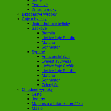
Slané
Trvanlivé
Zmesi a múky
Bezobalové výrobky
Čaje a bylinky
Jednodruhové bylinky
Sáčkové
Biomila
Liečivé čaje Serafin
Matcha
Sonnentor
Sypané
Amazonské čaje
Everest ayurveda
Liečivé čaje Grešík
Liečivé čaje Serafín
Matcha
Sonnentor
Zelený čaj
Chladené výrobky
Cesto
Jogurty
Majonéza a tatárska omáčka
Maslo