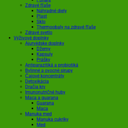
Zdravé fľaše
Náhradné diely
Plast
Sklo
Thermoobaly na zdravé fľaše
Zdravé svetlo
Výživové doplnky
Ajurvédske doplnky
Džemy
Kapsuly
Prášky
Antiparazitiká a probiotiká
Bylinné a ovocné sirupy
Čajové koncentráty
Detoxikácia
Dračia krv
Imunonutričné huby
Maca a guarana
Guarana
Maca
Manuka med
Manuka cukríky
Med