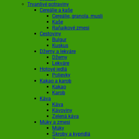
Trvanlivé potraviny
Cereálie a kaše
Cereálie, granola, musli
Kaše
Raňajkové zmesi
Cestoviny
Bulgur
Kuskus
Džemy a lekváre
Džemy
Lekváre
Hotové jedlá
Polievky
Kakao a karob
Kakao
Karob
Káva
Káva
Kávoviny
Zelená káva
Múky a zmesi
Múky
Škroby a kypridlá