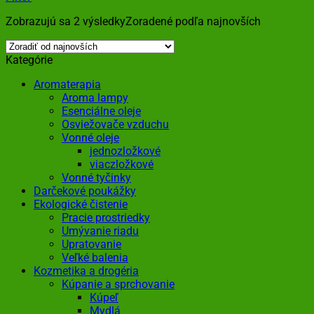
Zobrazujú sa 2 výsledky
Zoradené podľa najnovších
Kategórie
Aromaterapia
Aroma lampy
Esenciálne oleje
Osviežovače vzduchu
Vonné oleje
jednozložkové
viaczložkové
Vonné tyčinky
Darčekové poukážky
Ekologické čistenie
Pracie prostriedky
Umývanie riadu
Upratovanie
Veľké balenia
Kozmetika a drogéria
Kúpanie a sprchovanie
Kúpeľ
Mydlá