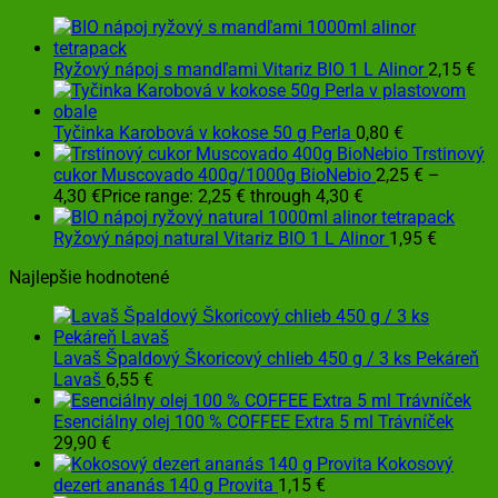
Ryžový nápoj s mandľami Vitariz BIO 1 L Alinor
2,15
€
Tyčinka Karobová v kokose 50 g Perla
0,80
€
Trstinový
cukor Muscovado 400g/1000g BioNebio
2,25
€
–
4,30
€
Price range: 2,25 € through 4,30 €
Ryžový nápoj natural Vitariz BIO 1 L Alinor
1,95
€
Najlepšie hodnotené
Lavaš Špaldový Škoricový chlieb 450 g / 3 ks Pekáreň
Lavaš
6,55
€
Esenciálny olej 100 % COFFEE Extra 5 ml Trávníček
29,90
€
Kokosový
dezert ananás 140 g Provita
1,15
€