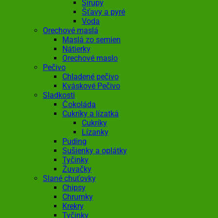
Sirupy
Šťavy a pyré
Voda
Orechové maslá
Maslá zo semien
Nátierky
Orechové maslo
Pečivo
Chladené pečivo
Kváskové Pečivo
Sladkosti
Čokoláda
Cukríky a lízatká
Cukríky
Lízanky
Puding
Sušienky a oplátky
Tyčinky
Žuvačky
Slané chuťovky
Chipsy
Chrumky
Krekry
Tyčinky