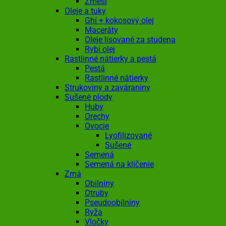
Zmesi
Oleje a tuky
Ghí + kokosový olej
Maceráty
Oleje lisované za studena
Rybí olej
Rastlinné nátierky a pestá
Pestá
Rastlinné nátierky
Strukoviny a zaváraniny
Sušené plody
Huby
Orechy
Ovocie
Lyofilizované
Sušené
Semená
Semená na klíčenie
Zrná
Obilniny
Otruby
Pseudoobilniny
Ryža
Vločky