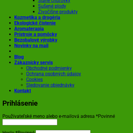
Slané chuťovky
Sušené plody
Živočíšne produkty
Kozmetika a drogéria
Ekologické čistenie
Aromaterapia
Prístroje a pomôcky
Bezobalové výrobky
Novinky na mail
Blog
Zákaznícky servis
Obchodné podmienky
Ochrana osobných údajov
Cookies
Sledovanie objednávky
Kontakt
Prihlásenie
Používateľské meno alebo e-mailová adresa
*
Povinné
Heslo
*
Povinné