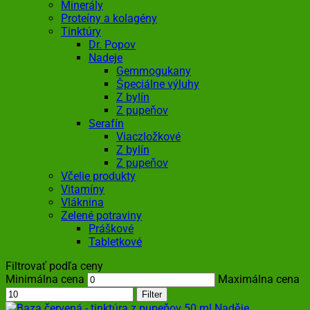
Minerály
Proteíny a kolagény
Tinktúry
Dr. Popov
Nadeje
Gemmogukany
Špeciálne výluhy
Z bylín
Z pupeňov
Serafín
Viaczložkové
Z bylín
Z pupeňov
Včelie produkty
Vitamíny
Vláknina
Zelené potraviny
Práškové
Tabletkové
Filtrovať podľa ceny
Minimálna cena
Maximálna cena
Filter