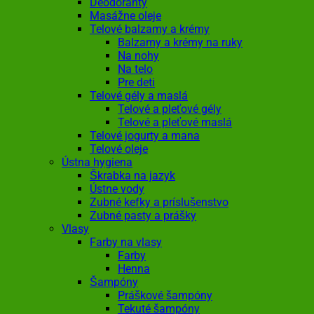
Deodoranty
Masážne oleje
Telové balzamy a krémy
Balzamy a krémy na ruky
Na nohy
Na telo
Pre deti
Telové gély a maslá
Telové a pleťové gély
Telové a pleťové maslá
Telové jogurty a mana
Telové oleje
Ústna hygiena
Škrabka na jazyk
Ústne vody
Zubné kefky a príslušenstvo
Zubné pasty a prášky
Vlasy
Farby na vlasy
Farby
Henna
Šampóny
Práškové šampóny
Tekuté šampóny