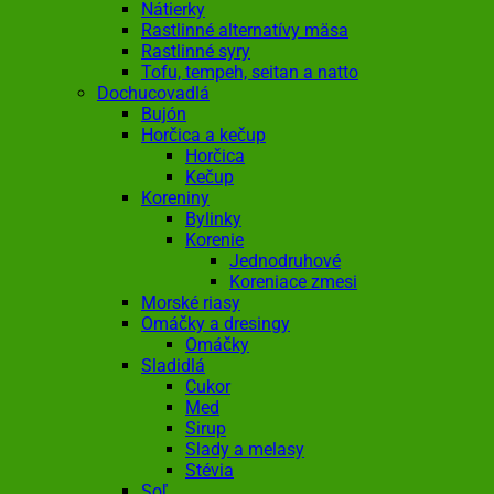
Nátierky
Rastlinné alternatívy mäsa
Rastlinné syry
Tofu, tempeh, seitan a natto
Dochucovadlá
Bujón
Horčica a kečup
Horčica
Kečup
Koreniny
Bylinky
Korenie
Jednodruhové
Koreniace zmesi
Morské riasy
Omáčky a dresingy
Omáčky
Sladidlá
Cukor
Med
Sirup
Slady a melasy
Stévia
Soľ