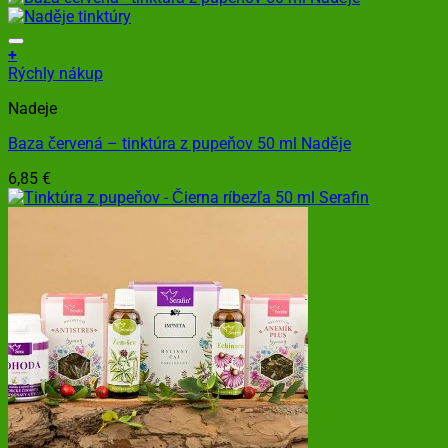
+
Rýchly nákup
Nadeje
Baza červená – tinktúra z pupeňov 50 ml Naděje
6,85
€