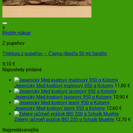
+
Rýchly nákup
Z pupeňov
Tinktúra z pupeňov – Čierna ríbezľa 50 ml Serafin
9,10
€
Naposledy pridané
Jesenický Med kvetový malinový 950 g Kolomy
11,80
€
Jesenický Med kvetový javorový 950 g Kolomy
10,90
€
Jesenický Med kvetový lesný 950 g Kolomy
12,60
€
Zelený jačmeň prášok BIO 200 g Schalk Muehle
12,70
€
Najpredávanejšie