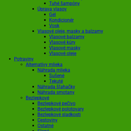
Tuhé šampóny
Úprava vlasov
Gél
Kondicionér
Vosk
Vlasové oleje, masky a balzamy
Vlasové balzamy
Vlasové kúry
Vlasové masky
Vlasové oleje
Potraviny
Alternatívy mlieka
Náhrada mlieka
Sušené
Tekuté
Náhrada šľahačky
Náhrada smotany
Bezlepkové
Bezlepkové pečivo
Bezlepkové polotovary
Bezlepkové sladkosti
Cestoviny
Ostatné