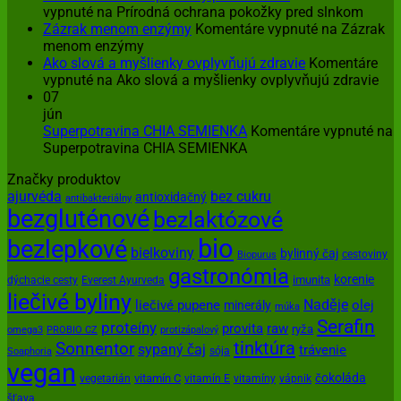
vypnuté
na Prírodná ochrana pokožky pred slnkom
Zázrak menom enzýmy
Komentáre vypnuté
na Zázrak
menom enzýmy
Ako slová a myšlienky ovplyvňujú zdravie
Komentáre
vypnuté
na Ako slová a myšlienky ovplyvňujú zdravie
07
jún
Superpotravina CHIA SEMIENKA
Komentáre vypnuté
na
Superpotravina CHIA SEMIENKA
Značky produktov
ajurvéda
bez cukru
antioxidačný
antibakteriálny
bezgluténové
bezlaktózové
bio
bezlepkové
bielkoviny
bylinný čaj
cestoviny
Biopurus
gastronómia
korenie
imunita
dýchacie cesty
Everest Ayurveda
liečivé byliny
Naděje
olej
liečivé pupene
minerály
múka
Serafin
proteíny
provita
raw
ryža
omega3
PROBIO CZ
protizápalový
tinktúra
Sonnentor
sypaný čaj
trávenie
sója
Soaphoria
vegan
čokoláda
vitamín C
vegetarián
vitamín E
vitamíny
vápnik
šťava