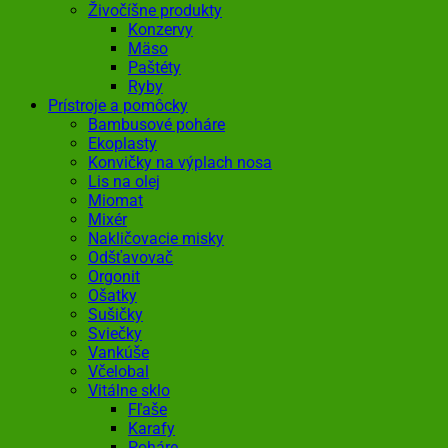
Živočíšne produkty
Konzervy
Mäso
Paštéty
Ryby
Prístroje a pomôcky
Bambusové poháre
Ekoplasty
Konvičky na výplach nosa
Lis na olej
Miomat
Mixér
Nakličovacie misky
Odšťavovač
Orgonit
Ošatky
Sušičky
Sviečky
Vankúše
Včelobal
Vitálne sklo
Fľaše
Karafy
Poháre