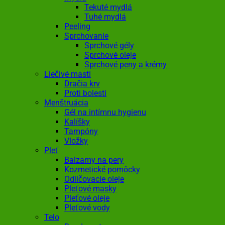
Tekuté mydlá
Tuhé mydlá
Peeling
Sprchovanie
Sprchové gély
Sprchové oleje
Sprchové peny a krémy
Liečivé masti
Dračia krv
Proti bolesti
Menštruácia
Gél na intímnu hygienu
Kalíšky
Tampóny
Vložky
Pleť
Balzamy na pery
Kozmetické pomôcky
Odličovacie oleje
Pleťové masky
Pleťové oleje
Pleťové vody
Telo