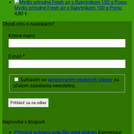
Mydlo prírodné Fresh air s Rakytníkom 100 g Ponio
4,80
€
Chceš info o novinkách?
Krstné meno
E-mail
*
Súhlasím so
spracovaním osobných údajov
za
účelom zasielania newslettra.
Najnovšie v blogoch
Prírodná ochrana pokožky pred slnkom
Komentáre