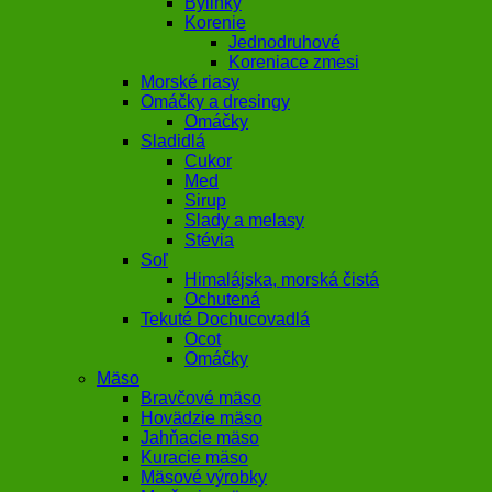
Bylinky
Korenie
Jednodruhové
Koreniace zmesi
Morské riasy
Omáčky a dresingy
Omáčky
Sladidlá
Cukor
Med
Sirup
Slady a melasy
Stévia
Soľ
Himalájska, morská čistá
Ochutená
Tekuté Dochucovadlá
Ocot
Omáčky
Mäso
Bravčové mäso
Hovädzie mäso
Jahňacie mäso
Kuracie mäso
Mäsové výrobky