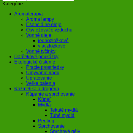
Kategórie
Aromaterapia
Aroma lampy
Esenciálne oleje
Osviežovače vzduchu
Vonné oleje
jednozložkové
viaczložkové
Vonné tyčinky
Darčekové poukážky
Ekologické čistenie
Pracie prostriedky
Umývanie riadu
Upratovanie
Veľké balenia
Kozmetika a drogéria
Kúpanie a sprchovanie
Kúpeľ
Mydlá
Tekuté mydlá
Tuhé mydlá
Peeling
Sprchovanie
Sprchové gély