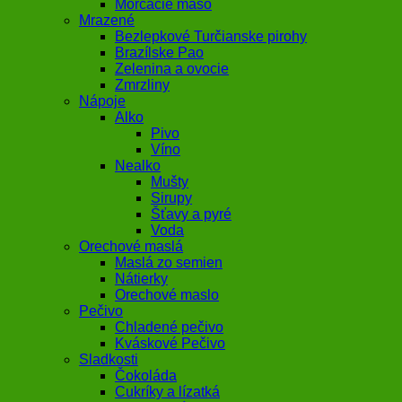
Morčacie mäso
Mrazené
Bezlepkové Turčianske pirohy
Brazílske Pao
Zelenina a ovocie
Zmrzliny
Nápoje
Alko
Pivo
Víno
Nealko
Mušty
Sirupy
Šťavy a pyré
Voda
Orechové maslá
Maslá zo semien
Nátierky
Orechové maslo
Pečivo
Chladené pečivo
Kváskové Pečivo
Sladkosti
Čokoláda
Cukríky a lízatká