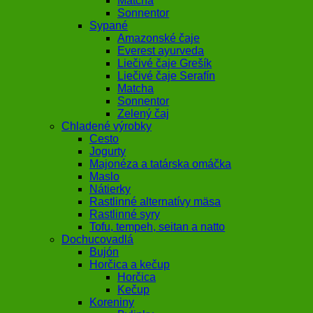
Matcha
Sonnentor
Sypané
Amazonské čaje
Everest ayurveda
Liečivé čaje Grešík
Liečivé čaje Serafín
Matcha
Sonnentor
Zelený čaj
Chladené výrobky
Cesto
Jogurty
Majonéza a tatárska omáčka
Maslo
Nátierky
Rastlinné alternatívy mäsa
Rastlinné syry
Tofu, tempeh, seitan a natto
Dochucovadlá
Bujón
Horčica a kečup
Horčica
Kečup
Koreniny