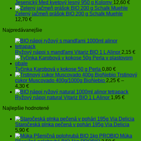
Jesenický Med kvetový lesný 950 g Kolomy
12,60
€
Zelený jačmeň prášok BIO 200 g Schalk Muehle
12,70
€
Najpredávanejšie
Ryžový nápoj s mandľami Vitariz BIO 1 L Alinor
2,15
€
Tyčinka Karobová v kokose 50 g Perla
0,80
€
Trstinový
cukor Muscovado 400g/1000g BioNebio
2,25
€
–
Price
4,30
€
range:
2,25 €
Ryžový nápoj natural Vitariz BIO 1 L Alinor
1,95
€
through
Najlepšie hodnotené
4,30 €
Staročeská plnka pečená v pohári 195g Via Delicia
5,90
€
Múka