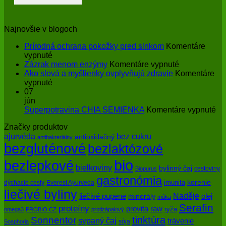
Najnovšie v blogoch
Prírodná ochrana pokožky pred slnkom
Komentáre
na
vypnuté
Prírodná
na
Zázrak menom enzýmy
Komentáre vypnuté
ochrana
Zázrak
Ako slová a myšlienky ovplyvňujú zdravie
Komentáre
pokožky
na
menom
vypnuté
pred
Ako
enzýmy
07
slnkom
slová
jún
a
na
Superpotravina CHIA SEMIENKA
Komentáre vypnuté
myšlienky
Su
Značky produktov
ovplyvňujú
CH
bez cukru
ajurvéda
zdravie
SE
antioxidačný
antibakteriálny
bezgluténové
bezlaktózové
bio
bezlepkové
bielkoviny
bylinný čaj
cestoviny
Biopurus
gastronómia
imunita
korenie
dýchacie cesty
Everest Ayurveda
liečivé byliny
Naděje
olej
liečivé pupene
minerály
múka
Serafin
proteíny
raw
provita
ryža
omega3
PROBIO CZ
protizápalový
tinktúra
Sonnentor
sypaný čaj
trávenie
sója
Soaphoria