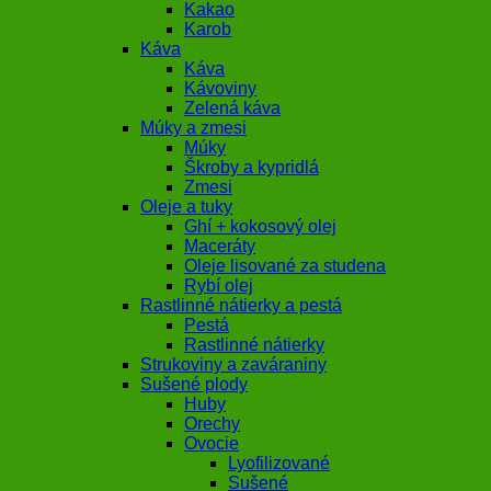
Kakao
Karob
Káva
Káva
Kávoviny
Zelená káva
Múky a zmesi
Múky
Škroby a kypridlá
Zmesi
Oleje a tuky
Ghí + kokosový olej
Maceráty
Oleje lisované za studena
Rybí olej
Rastlinné nátierky a pestá
Pestá
Rastlinné nátierky
Strukoviny a zaváraniny
Sušené plody
Huby
Orechy
Ovocie
Lyofilizované
Sušené