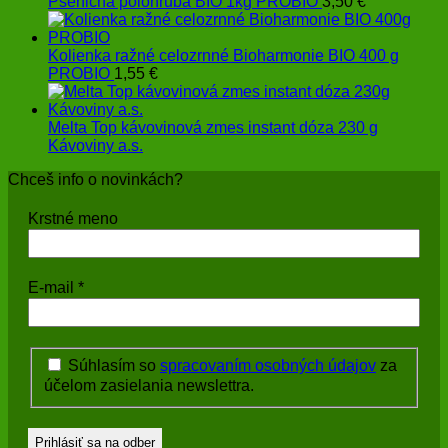
Pšeničná polohrubá BIO 1kg PROBIO
3,50
€
Kolienka ražné celozrnné Bioharmonie BIO 400 g
PROBIO
1,55
€
Melta Top kávovinová zmes instant dóza 230 g
Kávoviny a.s.
Chceš info o novinkách?
Krstné meno
E-mail
*
Súhlasím so
spracovaním osobných údajov
za
účelom zasielania newslettra.