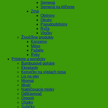
Semená
Semená na klíčenie
Zrná
Obilniny
Otruby
Pseudoobilniny
Ryža
Vločky
Živočíšne produkty
Konzervy
Mäso
Paštéty
Ryby
Prístroje a pomôcky
Bambusové poháre
Ekoplasty
Konvičky na výplach nosa
Lis na olej
Miomat
Mixér
Nakličovacie misky
Odšťavovač
Orgonit
Ošatky
Sušičky