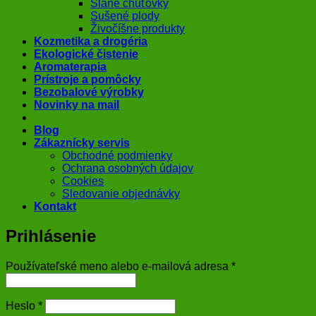
Slané chuťovky
Sušené plody
Živočíšne produkty
Kozmetika a drogéria
Ekologické čistenie
Aromaterapia
Prístroje a pomôcky
Bezobalové výrobky
Novinky na mail
Blog
Zákaznícky servis
Obchodné podmienky
Ochrana osobných údajov
Cookies
Sledovanie objednávky
Kontakt
Prihlásenie
Povinné
Používateľské meno alebo e-mailová adresa
*
Povinné
Heslo
*