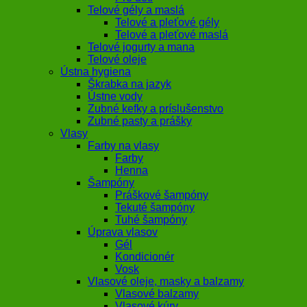
Telové gély a maslá
Telové a pleťové gély
Telové a pleťové maslá
Telové jogurty a mana
Telové oleje
Ústna hygiena
Škrabka na jazyk
Ústne vody
Zubné kefky a príslušenstvo
Zubné pasty a prášky
Vlasy
Farby na vlasy
Farby
Henna
Šampóny
Práškové šampóny
Tekuté šampóny
Tuhé šampóny
Úprava vlasov
Gél
Kondicionér
Vosk
Vlasové oleje, masky a balzamy
Vlasové balzamy
Vlasové kúry