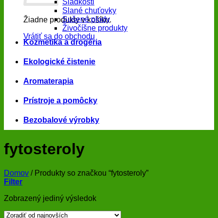
Sladkosti
Slané chuťovky
Sušené plody
Žiadne produkty v košíku.
Živočíšne produkty
Vrátiť sa do obchodu
Kozmetika a drogéria
Ekologické čistenie
Aromaterapia
Prístroje a pomôcky
Bezobalové výrobky
fytosteroly
Domov
/
Produkty so značkou “fytosteroly”
Filter
Zobrazený jediný výsledok