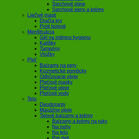
Sprchové oleje
Sprchové peny a krémy
Liečivé masti
Dračia krv
Proti bolesti
Menštruácia
Gél na intímnu hygienu
Kalíšky
Tampóny
Vložky
Pleť
Balzamy na pery
Kozmetické pomôcky
Odličovacie oleje
Pleťové masky
Pleťové oleje
Pleťové vody
Telo
Deodoranty
Masážne oleje
Telové balzamy a krémy
Balzamy a krémy na ruky
Na nohy
Na telo
Pre deti