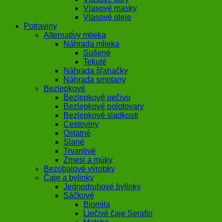
Vlasové masky
Vlasové oleje
Potraviny
Alternatívy mlieka
Náhrada mlieka
Sušené
Tekuté
Náhrada šľahačky
Náhrada smotany
Bezlepkové
Bezlepkové pečivo
Bezlepkové polotovary
Bezlepkové sladkosti
Cestoviny
Ostatné
Slané
Trvanlivé
Zmesi a múky
Bezobalové výrobky
Čaje a bylinky
Jednodruhové bylinky
Sáčkové
Biomila
Liečivé čaje Serafin