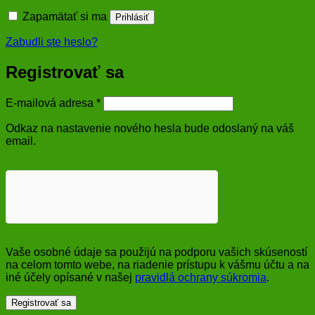
Zapamätať si ma
Prihlásiť
Zabudli ste heslo?
Registrovať sa
Povinné
E-mailová adresa
*
Odkaz na nastavenie nového hesla bude odoslaný na váš
email.
Vaše osobné údaje sa použijú na podporu vašich skúseností
na celom tomto webe, na riadenie prístupu k vášmu účtu a na
iné účely opísané v našej
pravidlá ochrany súkromia
.
Registrovať sa