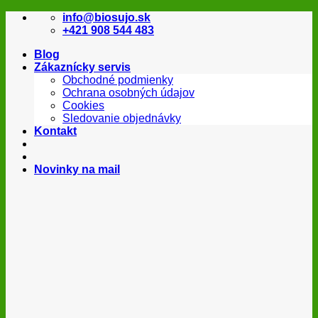
Skip
info@biosujo.sk
to
+421 908 544 483
content
Blog
Zákaznícky servis
Obchodné podmienky
Ochrana osobných údajov
Cookies
Sledovanie objednávky
Kontakt
Novinky na mail