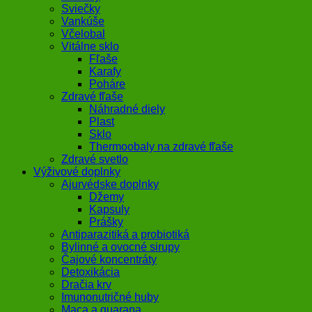
Sviečky
Vankúše
Včelobal
Vitálne sklo
Fľaše
Karafy
Poháre
Zdravé fľaše
Náhradné diely
Plast
Sklo
Thermoobaly na zdravé fľaše
Zdravé svetlo
Výživové doplnky
Ajurvédske doplnky
Džemy
Kapsuly
Prášky
Antiparazitiká a probiotiká
Bylinné a ovocné sirupy
Čajové koncentráty
Detoxikácia
Dračia krv
Imunonutričné huby
Maca a guarana