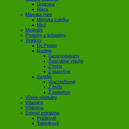
Guarana
Maca
Manuka med
Manuka cukríky
Med
Minerály
Proteíny a kolagény
Tinktúry
Dr. Popov
Nadeje
Gemmogukany
Špeciálne výluhy
Z bylín
Z pupeňov
Serafín
Viaczložkové
Z bylín
Z pupeňov
Včelie produkty
Vitamíny
Vláknina
Zelené potraviny
Práškové
Tabletkové