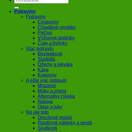
Potraviny
Potraviny
Cestoviny
Chladené výrobky
Pečivo
Výživové doplnky
Čaje a bylinky
Viac potravín
Bezlepkové
Sladidlá
Džemy a lekváre
Káva
Koreniny
A ešte viac potravín
Mrazené
Múky a zmesi
Alternatívy mlieka
Nápoje
Oleje a tuky
No ale toto
Orechové maslá
Rastlinné nátierky a pestá
Sladkosti