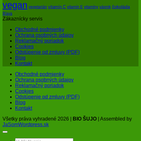
vegan
čokoláda
vitamín C
vegetarián
vitamín E
vitamíny
vápnik
šťava
Zákaznícky servis
Obchodné podmienky
Ochrana osobných údajov
Reklamačný poriadok
Cookies
Odstúpenie od zmluvy (PDF)
Blog
Kontakt
Obchodné podmienky
Ochrana osobných údajov
Reklamačný poriadok
Cookies
Odstúpenie od zmluvy (PDF)
Blog
Kontakt
Všetky práva vyhradené 2026 |
BIO ŠUJO
| Assembled by
JaSomWordpress.sk
Hľadať: