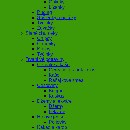
Cukríky
Lízanky
Puding
Sušienky a oplátky
Tyčinky
Žuvačky
Slané chuťovky
Chipsy
Chrumky
Krekry
Tyčinky
Trvanlivé potraviny
Cereálie a kaše
Cereálie, granola, musli
Kaše
Raňajkové zmesi
Cestoviny
Bulgur
Kuskus
Džemy a lekváre
Džemy
Lekváre
Hotové jedlá
Polievky
Kakao a karob