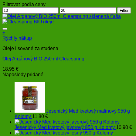
Filtrovať podľa ceny
Minimálna
Maximálna
Filter
cena
cena
+
Rýchly nákup
Oleje lisované za studena
Olej Argánový BIO 250 ml Clearspring
18,95
€
Naposledy pridané
Jesenický Med kvetový malinový 950 g
Kolomy
11,80
€
Jesenický Med kvetový javorový 950 g Kolomy
10,90
€