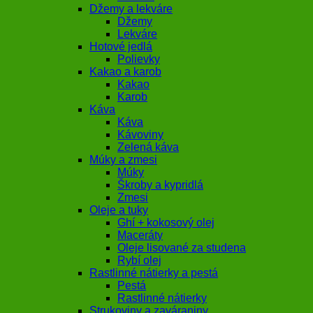
Džemy a lekváre
Džemy
Lekváre
Hotové jedlá
Polievky
Kakao a karob
Kakao
Karob
Káva
Káva
Kávoviny
Zelená káva
Múky a zmesi
Múky
Škroby a kypridlá
Zmesi
Oleje a tuky
Ghí + kokosový olej
Maceráty
Oleje lisované za studena
Rybí olej
Rastlinné nátierky a pestá
Pestá
Rastlinné nátierky
Strukoviny a zaváraniny