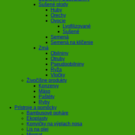
Sušené plody
Huby
Orechy
Ovocie
Lyofilizované
Sušené
Semená
Semená na klíčenie
Zrná
Obilniny
Otruby
Pseudoobilniny
Ryža
Vločky
Živočíšne produkty
Konzervy
Mäso
Paštéty
Ryby
Prístroje a pomôcky
Bambusové poháre
Ekoplasty
Konvičky na výplach nosa
Lis na olej
Miomat