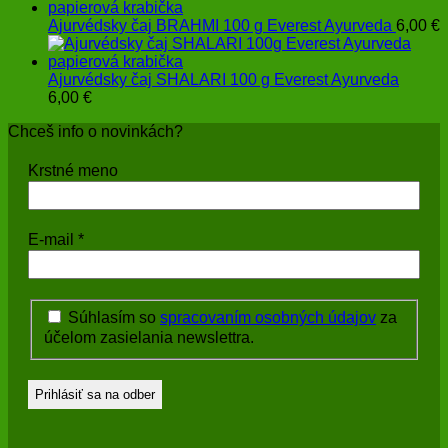
Ajurvédsky čaj BRAHMI 100 g Everest Ayurveda
6,00
€
Ajurvédsky čaj SHALARI 100 g Everest Ayurveda
6,00
€
Chceš info o novinkách?
Krstné meno
E-mail
*
Súhlasím so
spracovaním osobných údajov
za
účelom zasielania newslettra.