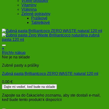
Včelie produkty
Vitamíny
Vláknina
Zelené potraviny
Práškové
Tabletkové
+
Rýchly nákup
Nie je na sklade
Zubné pasty a prášky
Zubná pasta Brilliantcoco ZERO WASTE natural 120 ml
0,00
€
Dajte mi vedieť, keď bude na sklade
Zapojte sa do čakacieho zoznamu, aby ste dostali e-mail,
keď bude tento produkt k dispozícii