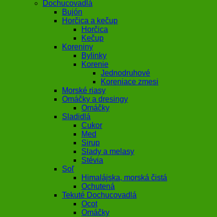
Dochucovadlá
Bujón
Horčica a kečup
Horčica
Kečup
Koreniny
Bylinky
Korenie
Jednodruhové
Koreniace zmesi
Morské riasy
Omáčky a dresingy
Omáčky
Sladidlá
Cukor
Med
Sirup
Slady a melasy
Stévia
Soľ
Himalájska, morská čistá
Ochutená
Tekuté Dochucovadlá
Ocot
Omáčky