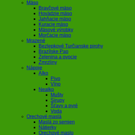
Mäso
Bravčové mäso
Hovädzie mäso
Jahňacie mäso
Kuracie mäso
Mäsové výrobky
Morčacie mäso
Mrazené
Bezlepkové Turčianske pirohy
Brazílske Pao
Zelenina a ovocie
Zmrzliny
Nápoje
Alko
Pivo
Víno
Nealko
Mušty
Sirupy
Šťavy a pyré
Voda
Orechové maslá
Maslá zo semien
Nátierky
Orechové maslo