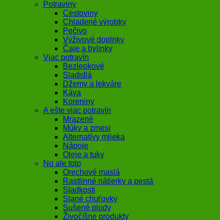
Potraviny
Cestoviny
Chladené výrobky
Pečivo
Výživové doplnky
Čaje a bylinky
Viac potravín
Bezlepkové
Sladidlá
Džemy a lekváre
Káva
Koreniny
A ešte viac potravín
Mrazené
Múky a zmesi
Alternatívy mlieka
Nápoje
Oleje a tuky
No ale toto
Orechové maslá
Rastlinné nátierky a pestá
Sladkosti
Slané chuťovky
Sušené plody
Živočíšne produkty