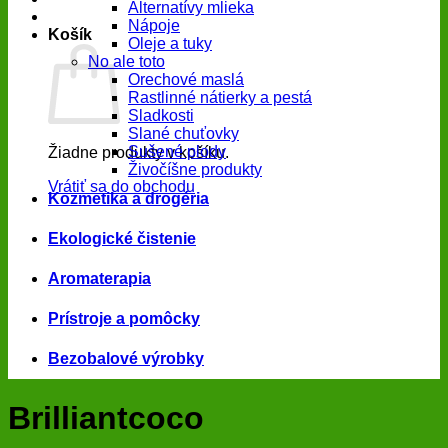
Alternatívy mlieka
Nápoje
Košík
Oleje a tuky
No ale toto
Orechové maslá
Rastlinné nátierky a pestá
Sladkosti
Slané chuťovky
Sušené plody
Žiadne produkty v košíku.
Živočíšne produkty
Vrátiť sa do obchodu
Kozmetika a drogéria
Ekologické čistenie
Aromaterapia
Prístroje a pomôcky
Bezobalové výrobky
Brilliantcoco