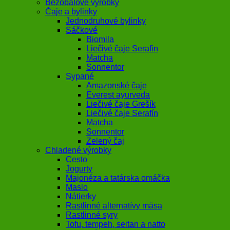
Bezobalové výrobky
Čaje a bylinky
Jednodruhové bylinky
Sáčkové
Biomila
Liečivé čaje Serafin
Matcha
Sonnentor
Sypané
Amazonské čaje
Everest ayurveda
Liečivé čaje Grešík
Liečivé čaje Serafín
Matcha
Sonnentor
Zelený čaj
Chladené výrobky
Cesto
Jogurty
Majonéza a tatárska omáčka
Maslo
Nátierky
Rastlinné alternatívy mäsa
Rastlinné syry
Tofu, tempeh, seitan a natto