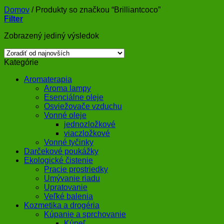
Domov
/
Produkty so značkou “Brilliantcoco”
Filter
Zobrazený jediný výsledok
Kategórie
Aromaterapia
Aroma lampy
Esenciálne oleje
Osviežovače vzduchu
Vonné oleje
jednozložkové
viaczložkové
Vonné tyčinky
Darčekové poukážky
Ekologické čistenie
Pracie prostriedky
Umývanie riadu
Upratovanie
Veľké balenia
Kozmetika a drogéria
Kúpanie a sprchovanie
Kúpeľ