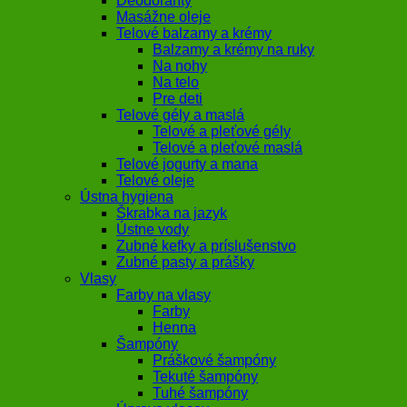
Deodoranty
Masážne oleje
Telové balzamy a krémy
Balzamy a krémy na ruky
Na nohy
Na telo
Pre deti
Telové gély a maslá
Telové a pleťové gély
Telové a pleťové maslá
Telové jogurty a mana
Telové oleje
Ústna hygiena
Škrabka na jazyk
Ústne vody
Zubné kefky a príslušenstvo
Zubné pasty a prášky
Vlasy
Farby na vlasy
Farby
Henna
Šampóny
Práškové šampóny
Tekuté šampóny
Tuhé šampóny