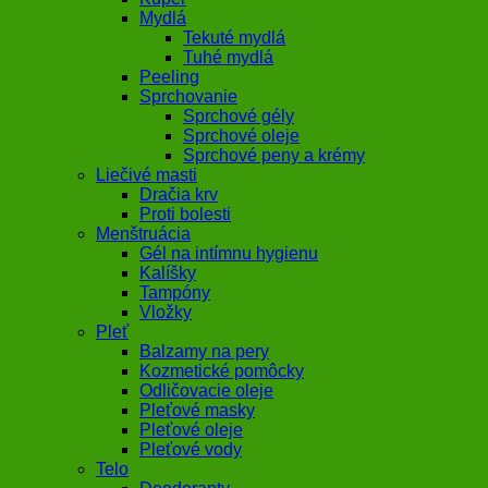
Mydlá
Tekuté mydlá
Tuhé mydlá
Peeling
Sprchovanie
Sprchové gély
Sprchové oleje
Sprchové peny a krémy
Liečivé masti
Dračia krv
Proti bolesti
Menštruácia
Gél na intímnu hygienu
Kalíšky
Tampóny
Vložky
Pleť
Balzamy na pery
Kozmetické pomôcky
Odličovacie oleje
Pleťové masky
Pleťové oleje
Pleťové vody
Telo