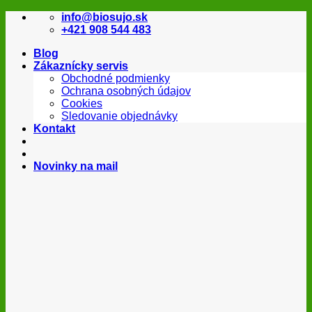
Skip
info@biosujo.sk
to
+421 908 544 483
content
Blog
Zákaznícky servis
Obchodné podmienky
Ochrana osobných údajov
Cookies
Sledovanie objednávky
Kontakt
Novinky na mail