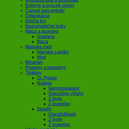
Antiparazitiká a probiotiká
Bylinné a ovocné sirupy
Čajové koncentráty
Detoxikácia
Dračia krv
Imunonutričné huby
Maca a guarana
Guarana
Maca
Manuka med
Manuka cukríky
Med
Minerály
Proteíny a kolagény
Tinktúry
Dr. Popov
Nadeje
Gemmogukany
Špeciálne výluhy
Z bylín
Z pupeňov
Serafín
Viaczložkové
Z bylín
Z pupeňov