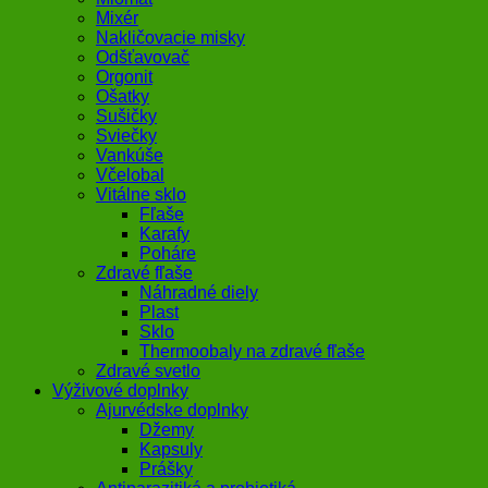
Mixér
Nakličovacie misky
Odšťavovač
Orgonit
Ošatky
Sušičky
Sviečky
Vankúše
Včelobal
Vitálne sklo
Fľaše
Karafy
Poháre
Zdravé fľaše
Náhradné diely
Plast
Sklo
Thermoobaly na zdravé fľaše
Zdravé svetlo
Výživové doplnky
Ajurvédske doplnky
Džemy
Kapsuly
Prášky