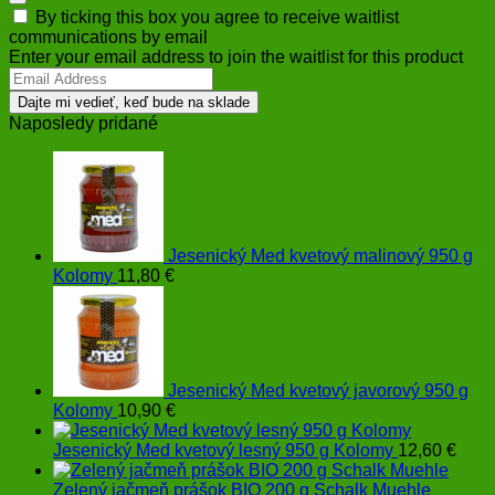
Dismiss
By ticking this box you agree to receive waitlist
notification
communications by email
Enter your email address to join the waitlist for this product
Dajte mi vedieť, keď bude na sklade
Naposledy pridané
Jesenický Med kvetový malinový 950 g
Kolomy
11,80
€
Jesenický Med kvetový javorový 950 g
Kolomy
10,90
€
Jesenický Med kvetový lesný 950 g Kolomy
12,60
€
Zelený jačmeň prášok BIO 200 g Schalk Muehle