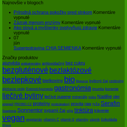
Najnovšie v blogoch
Prírodná ochrana pokožky pred slnkom
Komentáre
na
vypnuté
Prírodná
na
Zázrak menom enzýmy
Komentáre vypnuté
ochrana
Zázrak
Ako slová a myšlienky ovplyvňujú zdravie
Komentáre
pokožky
na
menom
vypnuté
pred
Ako
enzýmy
07
slnkom
slová
jún
a
na
Superpotravina CHIA SEMIENKA
Komentáre vypnuté
myšlienky
Su
Značky produktov
ovplyvňujú
CH
bez cukru
ajurvéda
zdravie
SE
antioxidačný
antibakteriálny
bezgluténové
bezlaktózové
bio
bezlepkové
bielkoviny
bylinný čaj
cestoviny
Biopurus
gastronómia
imunita
korenie
dýchacie cesty
Everest Ayurveda
liečivé byliny
Naděje
olej
liečivé pupene
minerály
múka
Serafin
proteíny
raw
provita
ryža
omega3
PROBIO CZ
protizápalový
tinktúra
Sonnentor
sypaný čaj
trávenie
sója
Soaphoria
vegan
čokoláda
vitamín C
vegetarián
vitamín E
vitamíny
vápnik
šťava