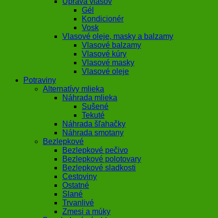
Úprava vlasov
Gél
Kondicionér
Vosk
Vlasové oleje, masky a balzamy
Vlasové balzamy
Vlasové kúry
Vlasové masky
Vlasové oleje
Potraviny
Alternatívy mlieka
Náhrada mlieka
Sušené
Tekuté
Náhrada šľahačky
Náhrada smotany
Bezlepkové
Bezlepkové pečivo
Bezlepkové polotovary
Bezlepkové sladkosti
Cestoviny
Ostatné
Slané
Trvanlivé
Zmesi a múky