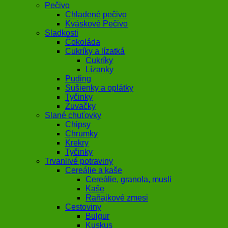
Pečivo
Chladené pečivo
Kváskové Pečivo
Sladkosti
Čokoláda
Cukríky a lízatká
Cukríky
Lízanky
Puding
Sušienky a oplátky
Tyčinky
Žuvačky
Slané chuťovky
Chipsy
Chrumky
Krekry
Tyčinky
Trvanlivé potraviny
Cereálie a kaše
Cereálie, granola, musli
Kaše
Raňajkové zmesi
Cestoviny
Bulgur
Kuskus