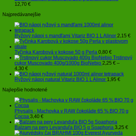
12,70
€
Najpredávanejšie
Ryžový nápoj s mandľami Vitariz BIO 1 L Alinor
2,15
€
Tyčinka Karobová v kokose 50 g Perla
0,80
€
Trstinový
cukor Muscovado 400g/1000g BioNebio
2,25
€
–
Price
4,30
€
range:
2,25 €
Ryžový nápoj natural Vitariz BIO 1 L Alinor
1,95
€
through
Najlepšie hodnotené
4,30 €
Physalis - Machovka v RAW čokoláde 65 % BIO 70 g
Cocoa
3,40
€
Balzam na pery Levanduľa BIO 5 g Soaphoria
3,25
€