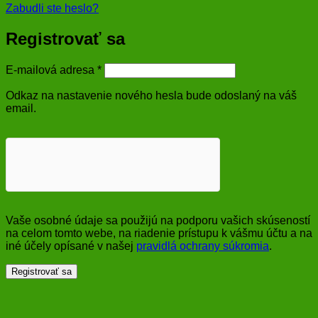
Zabudli ste heslo?
Registrovať sa
Povinné
E-mailová adresa
*
Odkaz na nastavenie nového hesla bude odoslaný na váš
email.
Vaše osobné údaje sa použijú na podporu vašich skúseností
na celom tomto webe, na riadenie prístupu k vášmu účtu a na
iné účely opísané v našej
pravidlá ochrany súkromia
.
Registrovať sa