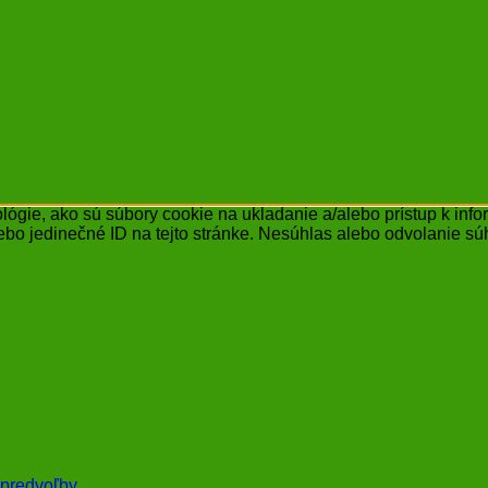
ógie, ako sú súbory cookie na ukladanie a/alebo prístup k inf
ebo jedinečné ID na tejto stránke. Nesúhlas alebo odvolanie súh
 predvoľby