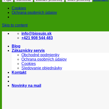
Cookies
Ochrana osobných údajov
Skip to content
info@biosujo.sk
+421 908 544 483
Blog
Zákaznícky servis
Obchodné podmienky
Ochrana osobných údajov
Cookies
Sledovanie objednávky
Kontakt
Novinky na mail