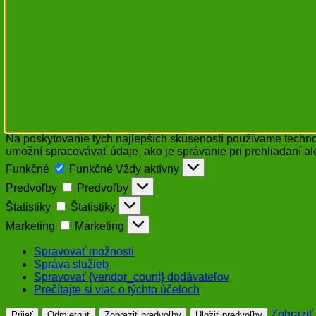
Na poskytovanie tých najlepších skúseností používame technol
umožní spracovávať údaje, ako je správanie pri prehliadaní al
Funkčné
Funkčné
Vždy aktívny
Predvoľby
Predvoľby
Štatistiky
Štatistiky
Marketing
Marketing
Spravovať možnosti
Správa služieb
Spravovať {vendor_count} dodávateľov
Prečítajte si viac o týchto účeloch
Zobraziť
Prijať
Odmietnúť
Zobraziť predvoľby
Uložiť predvoľby